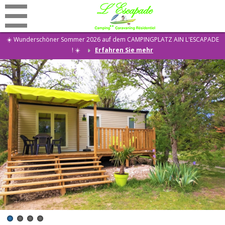
☀️ Wunderschöner Sommer 2026 auf dem CAMPINGPLATZ AIN L'ESCAPADE
! ☀️
Erfahren Sie mehr
Rabatte
Startseite
Campingplatz
Vermietungen
Restaurant
Aktivitäten
Special event
Wohnen
Nachricht
Kontakt