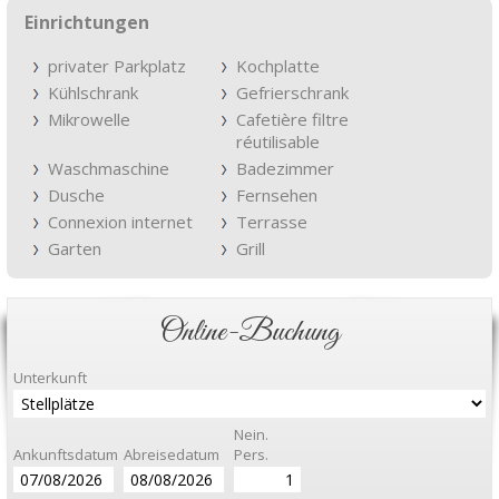
Einrichtungen
privater Parkplatz
Kochplatte
Kühlschrank
Gefrierschrank
Mikrowelle
Cafetière filtre
réutilisable
Waschmaschine
Badezimmer
Dusche
Fernsehen
Connexion internet
Terrasse
Garten
Grill
Online-Buchung
Unterkunft
Nein.
Ankunftsdatum
Abreisedatum
Pers.