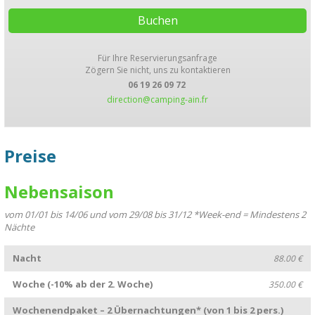
Für Ihre Reservierungsanfrage
Zögern Sie nicht, uns zu kontaktieren
06 19 26 09 72
direction@camping-ain.fr
Preise
Nebensaison
vom 01/01 bis 14/06 und vom 29/08 bis 31/12 *Week-end = Mindestens 2
Nächte
Nacht
88.00 €
Woche (-10% ab der 2. Woche)
350.00 €
Wochenendpaket – 2 Übernachtungen* (von 1 bis 2 pers.)