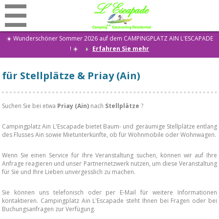
☀️ Wunderschöner Sommer 2026 auf dem CAMPINGPLATZ AIN L'ESCAPADE
! ☀️
Erfahren Sie mehr
Rabatte
für Stellplätze & Priay (Ain)
Startseite
Campingplatz
Suchen Sie bei etwa
Priay (Ain)
nach
Stellplätze
?
Vermietungen
Restaurant
Campingplatz Ain L'Escapade bietet Baum- und geräumige Stellplätze entlang
des Flusses Ain sowie Mietunterkünfte, ob für Wohnmobile oder Wohnwagen.
Aktivitäten
Wenn Sie einen Service für Ihre Veranstaltung suchen, können wir auf Ihre
Special event
Anfrage reagieren und unser Partnernetzwerk nutzen, um diese Veranstaltung
für Sie und Ihre Lieben unvergesslich zu machen.
Wohnen
Sie können uns telefonisch oder per E-Mail für weitere Informationen
Nachricht
kontaktieren. Campingplatz Ain L'Escapade steht Ihnen bei Fragen oder bei
Buchungsanfragen zur Verfügung.
Kontakt