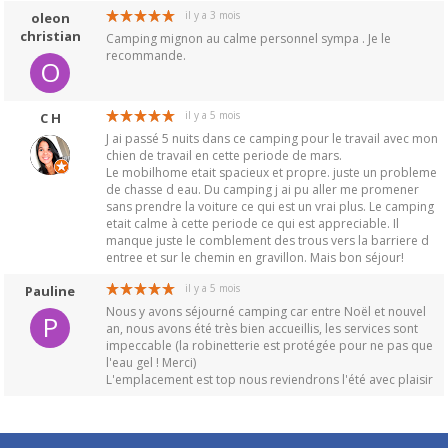
il y a 3 mois
oleon
christian
Camping mignon au calme personnel sympa . Je le
recommande.
O
il y a 5 mois
C H
J ai passé 5 nuits dans ce camping pour le travail avec mon
chien de travail en cette periode de mars.
Le mobilhome etait spacieux et propre. juste un probleme
de chasse d eau. Du camping j ai pu aller me promener
sans prendre la voiture ce qui est un vrai plus. Le camping
etait calme à cette periode ce qui est appreciable. Il
manque juste le comblement des trous vers la barriere d
entree et sur le chemin en gravillon. Mais bon séjour!
il y a 5 mois
Pauline
Nous y avons séjourné camping car entre Noël et nouvel
P
an, nous avons été très bien accueillis, les services sont
impeccable (la robinetterie est protégée pour ne pas que
l'eau gel ! Merci)
L'emplacement est top nous reviendrons l'été avec plaisir