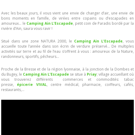
Avec les beaux jours, il vous vient une envie de changer d’air, une envie de
bons moments en famille, de virées entre copains ou d’escapades en
amoureux… le
Camping Ain L’Escapade
, petit coin de Paradis bordé par la
rivière d’Ain, saura vous ravir !
Situé dans une zone NATURA 2000, le
Camping Ain L’Escapade
, vous
accueille toute l’année dans son écrin de verdure préservé… De multiples
activités sur terre et au fil de l’eau s’offrent à vous : amoureux de la Nature,
randonneurs, sportifs, pêcheurs…
Proche de la Bresse et de la région lyonnaise, à la jonction de la Dombes et
du Bugey, le
Camping Ain L’Escapade
se situe à
Priay
; village accueillant où
vous trouverez différents commerces et commodités: tabac
presse,
épicerie VIVAL
, centre médical, pharmacie, coiffeurs, cafés,
restaurants,…