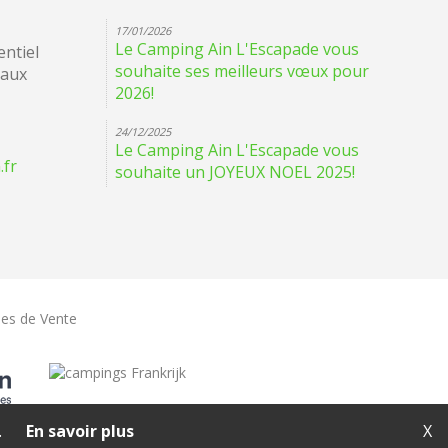
17/01/2026
Le Camping Ain L'Escapade vous
ntiel
souhaite ses meilleurs vœux pour
eaux
2026!
24/12/2025
Le Camping Ain L'Escapade vous
.fr
souhaite un JOYEUX NOEL 2025!
les de Vente
.
En savoir plus
X