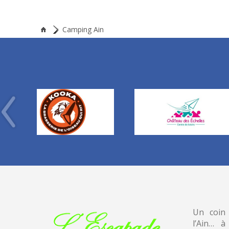
Camping Ain
Un coin
l’Ain… à