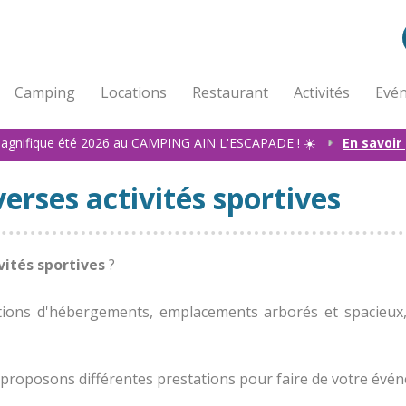
Camping
Locations
Restaurant
Activités
Evén
agnifique été 2026 au CAMPING AIN L'ESCAPADE ! ☀️
En savoir
erses activités sportives
vités sportives
?
ions d'hébergements, emplacements arborés et spacieux, 
proposons différentes prestations pour faire de votre évé