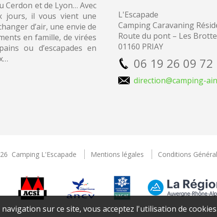
du Cerdon et de Lyon… Avec
L'Escapade
x jours, il vous vient une
Camping
Caravaning Réside
changer d’air, une envie de
Route du pont – Les Brott
ents en famille, de virées
01160 PRIAY
pains ou d’escapades en
x…
06 19 26 09 72
direction@camping-ain
026 Camping L'Escapade
Mentions légales
Conditions Généra
avigation sur ce site, vous acceptez l'utilisation de cookies