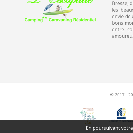
Bresse, 
les beau
envie de 
bons mom
entre co
amoureu
© 2017 - 2
En poursuivant votre n