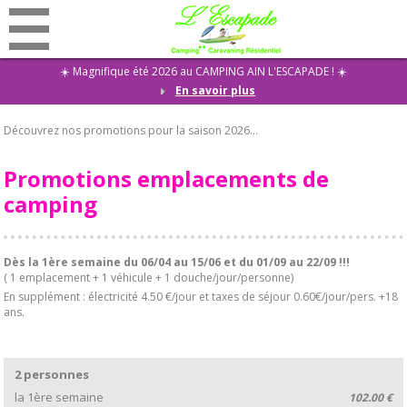
☀️ Magnifique été 2026 au CAMPING AIN L'ESCAPADE ! ☀️
En savoir plus
Promotions
Découvrez nos promotions pour la saison 2026...
Accueil
Camping
Promotions emplacements de
camping
Locations
Restaurant
Dès la 1ère semaine du 06/04 au 15/06 et du 01/09 au 22/09 !!!
Activités
( 1 emplacement + 1 véhicule + 1 douche/jour/personne)
En supplément : électricité 4.50 €/jour et taxes de séjour 0.60€/jour/pers. +18
Evénementiel
ans.
Résidentiel
Actualités
2 personnes
Contact
la 1ère semaine
102.00 €