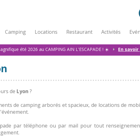
Camping
Locations
Restaurant
Activités
Evén
agnifique été 2026 au CAMPING AIN L'ESCAPADE ! ☀️
En savoir
on
ours de
Lyon
?
nts de camping arborés et spacieux, de locations de mobil
d'événement.
apade par téléphone ou par mail pour tout renseignement
rgement.