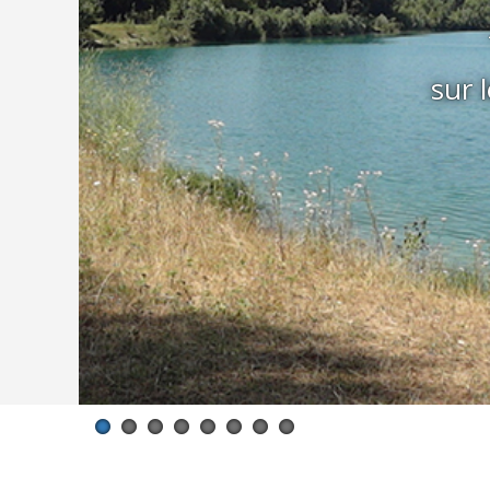
l ' Ain -
-
s...
..
sur 