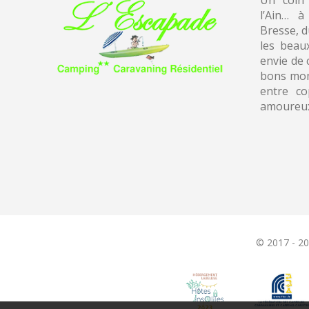
Un coin
l’Ain… à
Bresse, 
les beau
envie de 
bons mom
entre co
amoureu
© 2017 - 2