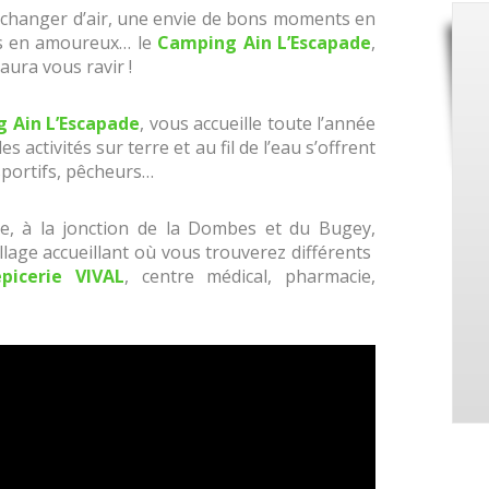
de changer d’air, une envie de bons moments en
des en amoureux… le
Camping Ain L’Escapade
,
saura vous ravir !
 Ain L’Escapade
, vous accueille toute l’année
activités sur terre et au fil de l’eau s’offrent
sportifs, pêcheurs…
se, à la jonction de la Dombes et du Bugey,
village accueillant où vous trouverez différents
épicerie VIVAL
, centre médical, pharmacie,