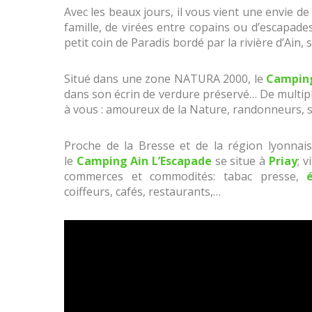
Avec les beaux jours, il vous vient une envie 
famille, de virées entre copains ou d’escapa
petit coin de Paradis bordé par la rivière d’Ain, 
Situé dans une zone NATURA 2000, le
Camping
dans son écrin de verdure préservé… De multiples 
à vous : amoureux de la Nature, randonneurs, 
Proche de la Bresse et de la région lyonnai
le
Camping Ain L’Escapade
se situe à
Priay
; 
commerces et commodités: tabac presse,
coiffeurs, cafés, restaurants,…