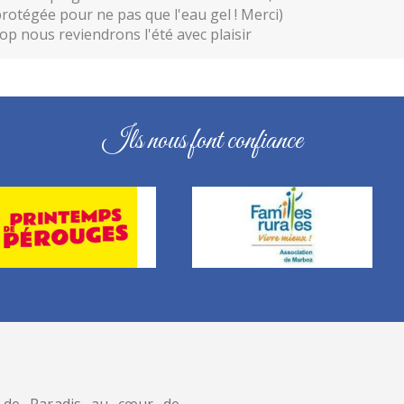
 protégée pour ne pas que l'eau gel ! Merci)
p nous reviendrons l'été avec plaisir
Ils nous font confiance