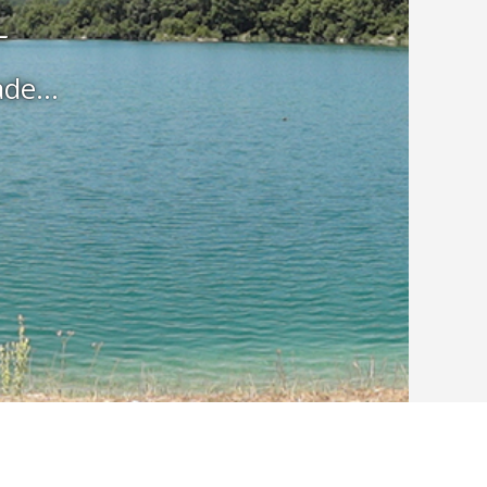
-
de...