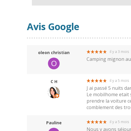
Avis Google
il y a 3 mois
oleon christian
Camping mignon au 
O
il y a 5 mois
C H
J ai passé 5 nuits d
Le mobilhome etait 
prendre la voiture ce
comblement des trous
il y a 5 mois
Pauline
Nous y avons séjourn