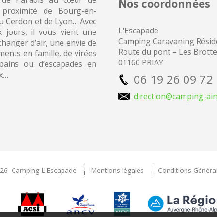
 de Paradis au cœur de
Nos coordonnées
 proximité de Bourg-en-
du Cerdon et de Lyon… Avec
L'Escapade
x jours, il vous vient une
Camping
Caravaning Réside
changer d’air, une envie de
Route du pont – Les Brott
ents en famille, de virées
01160 PRIAY
pains ou d’escapades en
x…
06 19 26 09 72
direction@camping-ain
026 Camping L'Escapade
Mentions légales
Conditions Généra