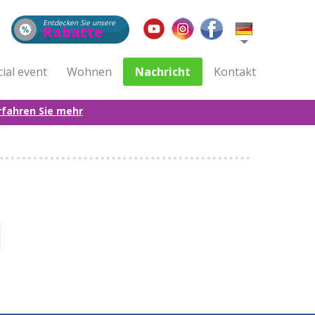
Entdecken Sie unsere
Rabatte
ial event
Wohnen
Nachricht
Kontakt
rfahren Sie mehr