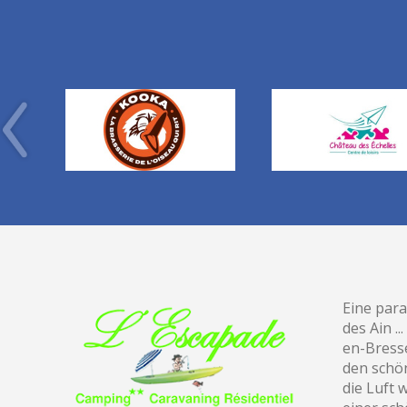
Eine para
des Ain .
en-Bresse
den schö
die Luft 