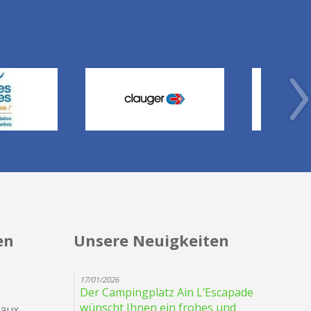
en
Unsere Neuigkeiten
17/01/2026
Der Campingplatz Ain L’Escapade
wünscht Ihnen ein frohes und
eaux