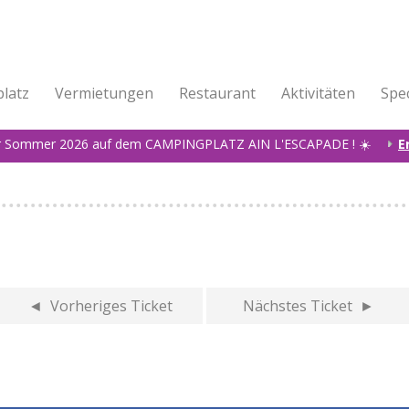
latz
Vermietungen
Restaurant
Aktivitäten
Spec
r Sommer 2026 auf dem CAMPINGPLATZ AIN L'ESCAPADE ! ☀️
E
◄ Vorheriges Ticket
Nächstes Ticket ►