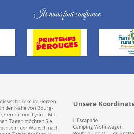
Ils nous font confiance
diesische Ecke im Herzen
Unsere Koordinat
.. in der Nähe von Bourg-
, Cerdon und Lyon ... Mit
L'Escapade
nen Tagen möchten Sie
Camping
Wohnwagen
wechseln, der Wunsch nach
Route du pont – Les Brott