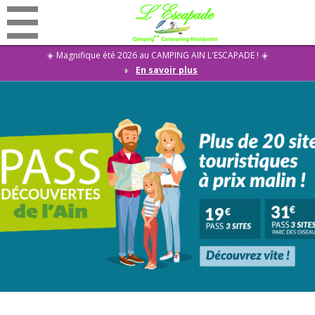
☀️ Magnifique été 2026 au CAMPING AIN L'ESCAPADE ! ☀️
En savoir plus
Promotions
Accueil
Camping
Locations
Restaurant
Activités
Evénementiel
Résidentiel
Actualités
Contact